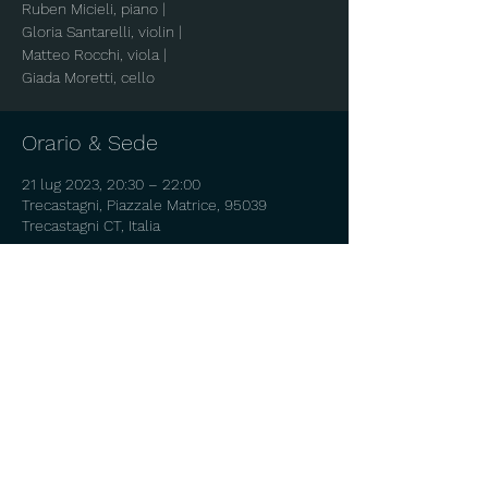
Ruben Micieli, piano |
Gloria Santarelli, violin |
Matteo Rocchi, viola |
Orario & Sede
21 lug 2023, 20:30 – 22:00
Trecastagni, Piazzale Matrice, 95039
Trecastagni CT, Italia
Info sull'evento
Program:
R. Schumann - Piano Quartet op. 47
J. S. Brahms - Piano Quartet op. 25
Copyright © 2025 Ruben Micieli – All rights reserved