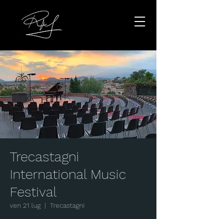
Trecastagni
International Music
Festival
ven 21 lug
  |  
Trecastagni