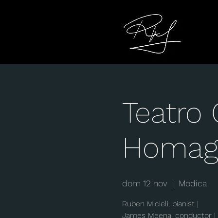
Teatro 
Homage
dom 12 nov
  |  
Modica
Ruben Micieli, pianist |
James Meena, conductor |