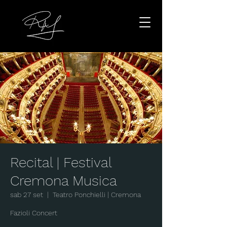
Recital | Festival
Cremona Musica
sab 27 set
  |  
Teatro Ponchielli | Cremona
Fazioli Concert