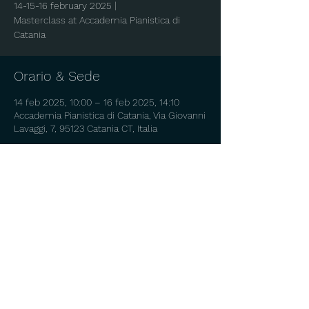
14-15-16 february 2025 |
Masterclass at Accademia Pianistica di
Orario & Sede
14 feb 2025, 10:00 – 16 feb 2025, 14:10
Accademia Pianistica di Catania, Via Giovanni
Lavaggi, 7, 95123 Catania CT, Italia
Info sull'evento
Per info e iscrizioni:
accademiapianisticadicatania@gmail.com
3750687343
Copyright © 2025 Ruben Micieli – All rights reserved