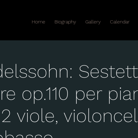
Home
Biography
Gallery
Calendar
elssohn: Sestett
e op.110 per pia
 2 viole, violonce
bbasso