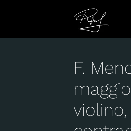
F. Mend
maggior
violino,
contra