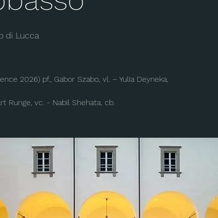
o di Lucca
idence 2026) pf., Gabor Szabo, vl. – Yulia Deyneka,
rt Runge, vc. - Nabil Shehata, cb.