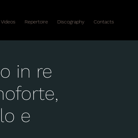
Videos
Repertoire
Discography
Contacts
o in re
noforte,
llo e