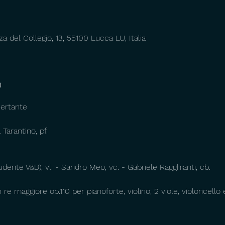
za del Collegio, 13, 55100 Lucca LU, Italia
o
certante
 Tarantino, pf.
ente V&B), vl. - Sandro Meo, vc. - Gabriele Ragghianti, cb.
re maggiore op.110 per pianoforte, violino, 2 viole, violoncell